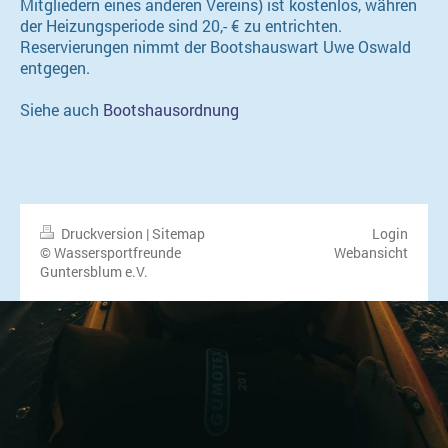
Mitgliedern eines anderen Vereins) ist kostenlos, währen
der Heizungsperiode sind 20,- € zu entrichten.
Reservierungen nimmt der Bootshauswart Uwe Oswald
entgegen.
Siehe auch
Bootshausordnung
Druckversion
|
Sitemap
Login
© Wassersportfreunde
Webansicht
Guntersblum e.V.